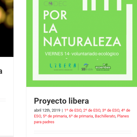
a
Proyecto libera
abril 12th, 2019
|
1º de ESO
,
2º de ESO
,
3º de ESO
,
4º de
ESO
,
5º de primaria
,
6º de primaria
,
Bachillerato
,
Planes
para padres