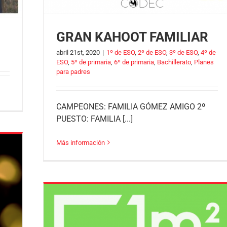
GRAN KAHOOT FAMILIAR
abril 21st, 2020
|
1º de ESO
,
2º de ESO
,
3º de ESO
,
4º de
ESO
,
5º de primaria
,
6º de primaria
,
Bachillerato
,
Planes
para padres
CAMPEONES: FAMILIA GÓMEZ AMIGO 2º
PUESTO: FAMILIA [...]
Más información