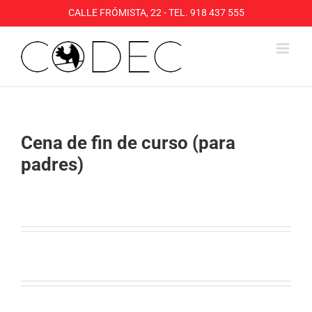
Saltar
CALLE FRÓMISTA, 22 - TEL. 918 437 555
al
contenido
Cena de fin de curso (para
padres)