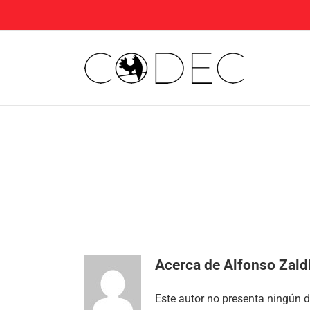
Saltar
al
contenido
Acerca de
Alfonso Zald
Este autor no presenta ningún de