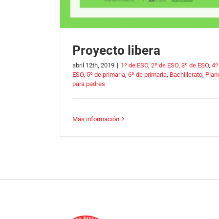
Proyecto libera
abril 12th, 2019
|
1º de ESO
,
2º de ESO
,
3º de ESO
,
4º
ESO
,
5º de primaria
,
6º de primaria
,
Bachillerato
,
Plan
para padres
Más información