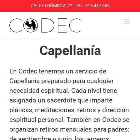
Saltar
CALLE FRÓMISTA, 22 - TEL. 918 437 555
al
contenido
Capellanía
En Codec tenemos un servicio de
Capellanía preparado para cualquier
necesidad espiritual. Cada nivel tiene
asignado un sacerdote que imparte
pláticas, meditaciones, retiros y dirección
espiritual personal. También en Codec se
organizan retiros mensuales para padres:
de septiembre a junio, los terceros