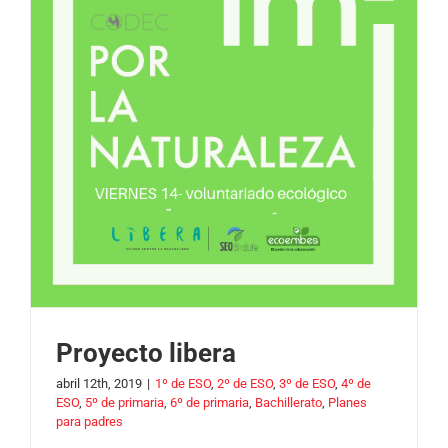
Proyecto libera
abril 12th, 2019
|
1º de ESO
,
2º de ESO
,
3º de ESO
,
4º de
ESO
,
5º de primaria
,
6º de primaria
,
Bachillerato
,
Planes
para padres