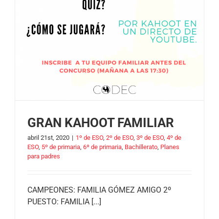
GRAN KAHOOT FAMILIAR
abril 21st, 2020
|
1º de ESO
,
2º de ESO
,
3º de ESO
,
4º de
ESO
,
5º de primaria
,
6º de primaria
,
Bachillerato
,
Planes
para padres
CAMPEONES: FAMILIA GÓMEZ AMIGO 2º
PUESTO: FAMILIA [...]